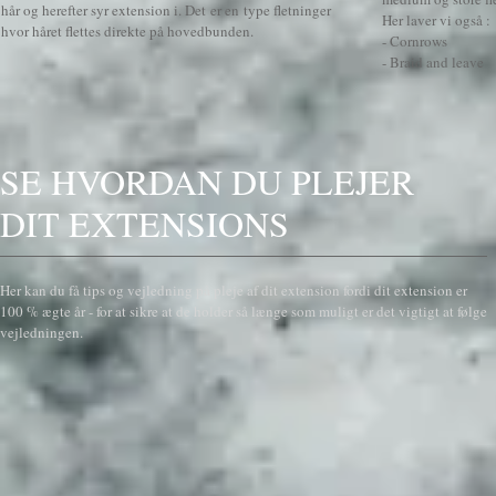
hår og herefter syr extension i. Det er en type fletninger
Her laver vi også :
hvor håret flettes direkte på hovedbunden
.
- Cornrows
- Braid and leave
SE HVORDAN DU PLEJER
DIT EXTENSIONS
Her kan du få tips og vejledning på pleje af dit extension fordi dit extension er
100 % ægte år - for at sikre at de holder så længe som muligt er det vigtigt at følge
vejledningen.