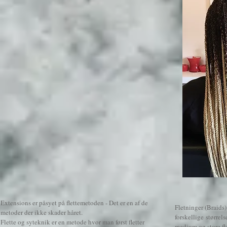
Extensions er påsyet på flettemetoden - Det er en af de
Fletninger (Braids)
metoder der ikke skader håret.
forskellige størrels
Flette og syteknik er en metode hvor man først fletter
medium og store fl