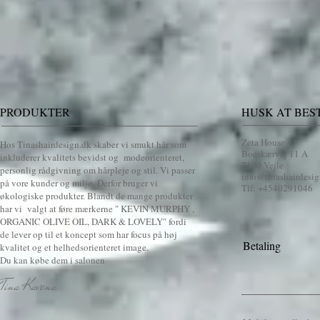
PRODUKTER
HUSK AT BEST
Zeta House
Hos Tinashairdesign.dk skaber vi smukt hår som
Boeskærvej 11 A
inkluderer kvalitets bevidst og modeorienteret,
7100 Vejle
personlig rådgivning om hårpleje og stil. Vi passer
info@tinashairdesig
på vore kunder og miljø. Derfor bruger vi
Tlf: +4540291046​
økologiske produkter. Blandt de mange produkter
har vi valgt at føre mærkerne " KEVIN MURPHY ,
ORGANIC OLIVE OIL, DARK & LOVELY" fordi
de lever op til et koncept som har focus på høj
Betaling
kvalitet og et helhedsorienteret image
.
Du kan købe dem i salonen
Tina Kavena