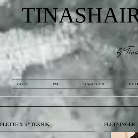
TINASHAI
by Tin
FORSIDE
OM
FRISØRPRISER
GALL
Beauty Tips
FLETTE & SYTEKNIK
FLETNINGER