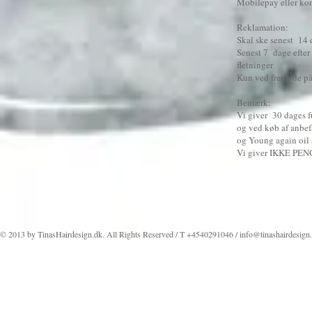
Mobilepay eller ko
Reklamati
on:
Skal ske senest 14 
Senest 7 dage efter 
fletninger
Kun ved fremøde på
Bemærk:
Vi giver 30 dages f
og ved køb af anbe
og Young again oil
Vi giver IKKE PE
© 2013 by TinasHairdesign.dk. All Rights Reserved / T +4540291046 /
info@tinashairdesign